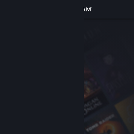
Accedi
Negozio
Comunità
Informazioni
Assistenza
Cambia la lingua
Ottieni l'app mobile di Steam
Visualizza il sito web per desktop