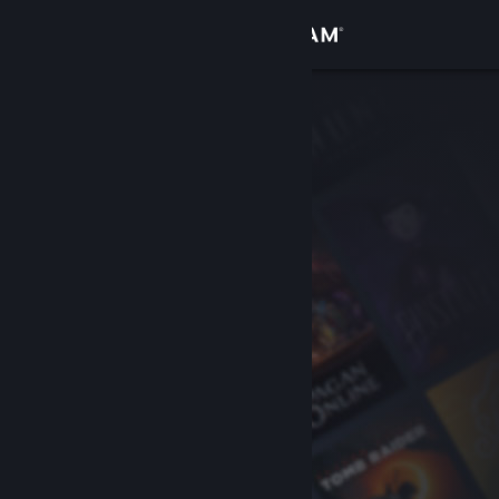
Accedi
Negozio
Comunità
Informazioni
Assistenza
Cambia la lingua
Ottieni l'app mobile di Steam
Visualizza il sito web per desktop