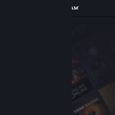
Accedi
Negozio
Comunità
Informazioni
Assistenza
Cambia la lingua
Ottieni l'app mobile di Steam
Visualizza il sito web per desktop