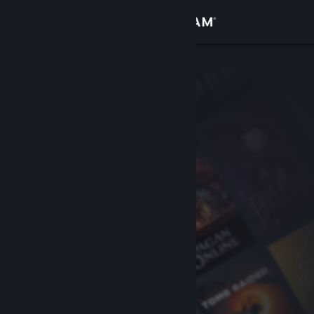
Accedi
Negozio
Comunità
Informazioni
Assistenza
Cambia la lingua
Ottieni l'app mobile di Steam
Visualizza il sito web per desktop