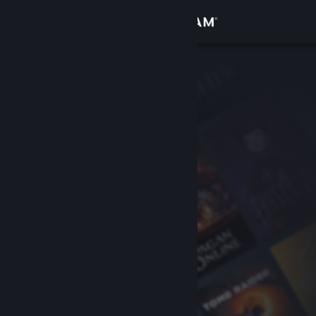
Accedi
Negozio
Comunità
Informazioni
Assistenza
Cambia la lingua
Ottieni l'app mobile di Steam
Visualizza il sito web per desktop