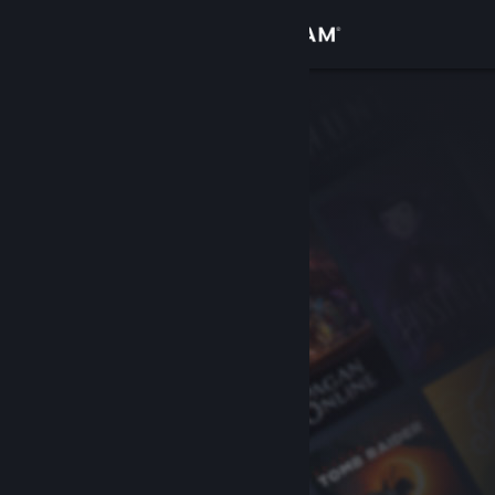
Accedi
Negozio
Comunità
Informazioni
Assistenza
Cambia la lingua
Ottieni l'app mobile di Steam
Visualizza il sito web per desktop