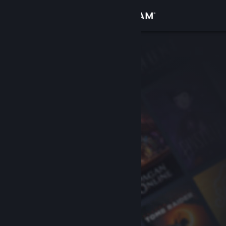
Accedi
Negozio
Comunità
Informazioni
Assistenza
Cambia la lingua
Ottieni l'app mobile di Steam
Visualizza il sito web per desktop