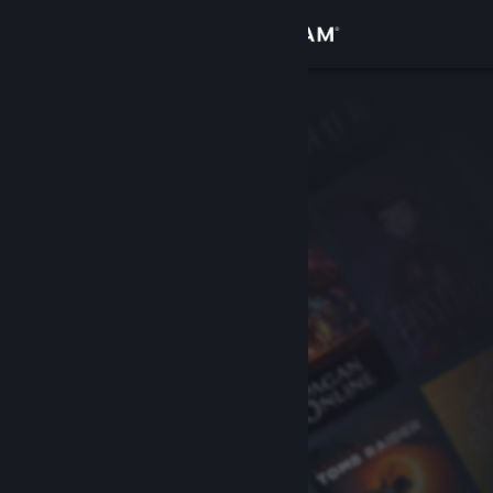
Accedi
Negozio
Comunità
Informazioni
Assistenza
Cambia la lingua
Ottieni l'app mobile di Steam
Visualizza il sito web per desktop