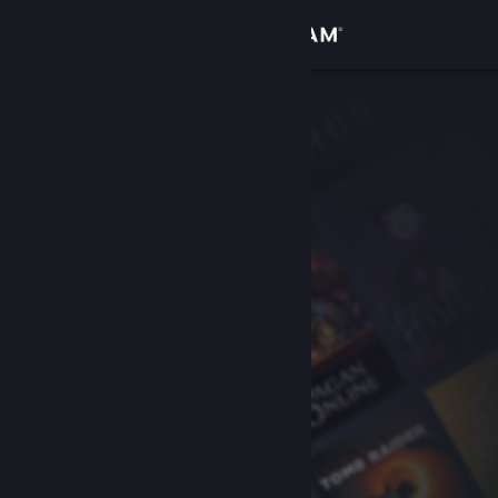
Accedi
Negozio
Comunità
Informazioni
Assistenza
Cambia la lingua
Ottieni l'app mobile di Steam
Visualizza il sito web per desktop