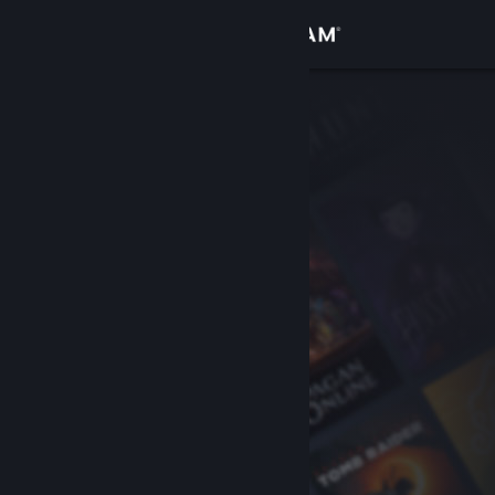
Accedi
Negozio
Comunità
Informazioni
Assistenza
Cambia la lingua
Ottieni l'app mobile di Steam
Visualizza il sito web per desktop