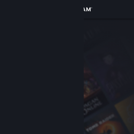
Accedi
Negozio
Comunità
Informazioni
Assistenza
Cambia la lingua
Ottieni l'app mobile di Steam
Visualizza il sito web per desktop