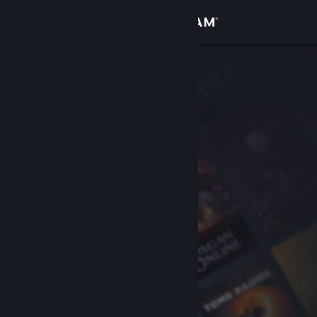
Accedi
Negozio
Comunità
Informazioni
Assistenza
Cambia la lingua
Ottieni l'app mobile di Steam
Visualizza il sito web per desktop