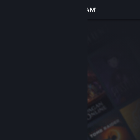
Accedi
Negozio
Comunità
Informazioni
Assistenza
Cambia la lingua
Ottieni l'app mobile di Steam
Visualizza il sito web per desktop