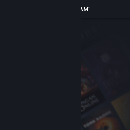
Accedi
Negozio
Comunità
Informazioni
Assistenza
Cambia la lingua
Ottieni l'app mobile di Steam
Visualizza il sito web per desktop