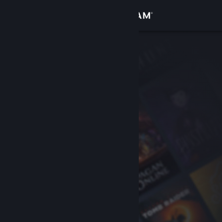
Accedi
Negozio
Comunità
Informazioni
Assistenza
Cambia la lingua
Ottieni l'app mobile di Steam
Visualizza il sito web per desktop