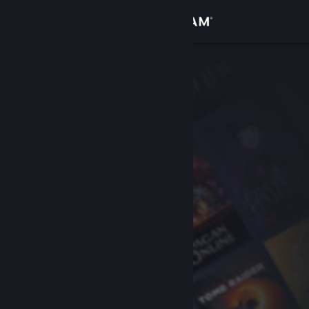
Accedi
Negozio
Comunità
Informazioni
Assistenza
Cambia la lingua
Ottieni l'app mobile di Steam
Visualizza il sito web per desktop