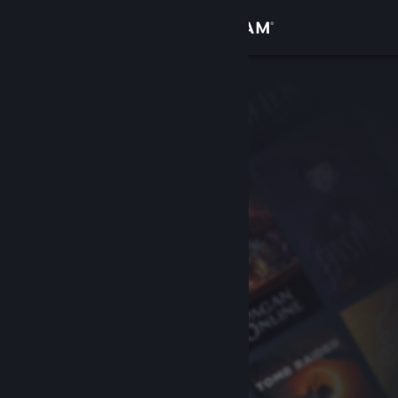
Accedi
Negozio
Comunità
Informazioni
Assistenza
Cambia la lingua
Ottieni l'app mobile di Steam
Visualizza il sito web per desktop