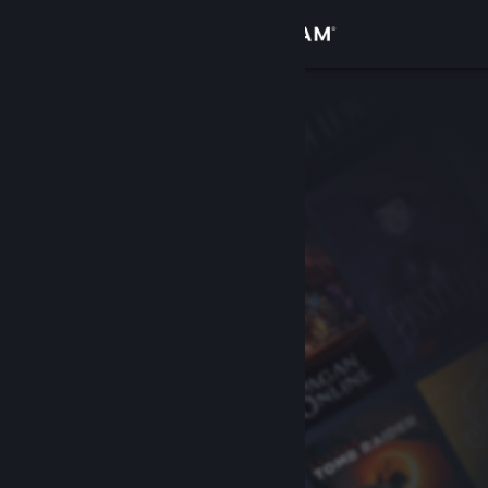
Accedi
Negozio
Comunità
Informazioni
Assistenza
Cambia la lingua
Ottieni l'app mobile di Steam
Visualizza il sito web per desktop