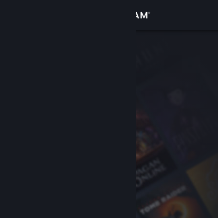
Accedi
Negozio
Comunità
Informazioni
Assistenza
Cambia la lingua
Ottieni l'app mobile di Steam
Visualizza il sito web per desktop