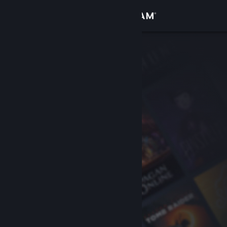
Accedi
Negozio
Comunità
Informazioni
Assistenza
Cambia la lingua
Ottieni l'app mobile di Steam
Visualizza il sito web per desktop