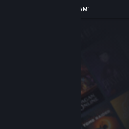
Accedi
Negozio
Comunità
Informazioni
Assistenza
Cambia la lingua
Ottieni l'app mobile di Steam
Visualizza il sito web per desktop