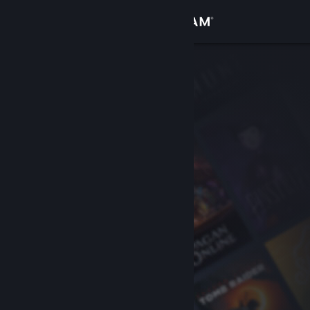
Accedi
Negozio
Comunità
Informazioni
Assistenza
Cambia la lingua
Ottieni l'app mobile di Steam
Visualizza il sito web per desktop