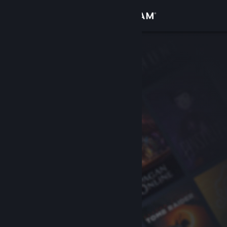
Accedi
Negozio
Comunità
Informazioni
Assistenza
Cambia la lingua
Ottieni l'app mobile di Steam
Visualizza il sito web per desktop