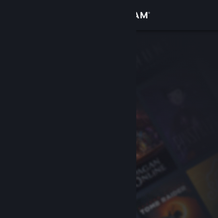
Accedi
Negozio
Comunità
Informazioni
Assistenza
Cambia la lingua
Ottieni l'app mobile di Steam
Visualizza il sito web per desktop