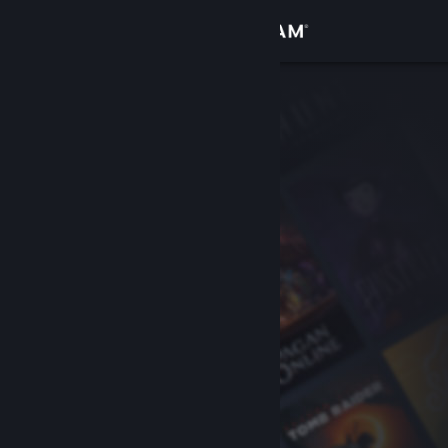
Accedi
Negozio
Comunità
Informazioni
Assistenza
Cambia la lingua
Ottieni l'app mobile di Steam
Visualizza il sito web per desktop