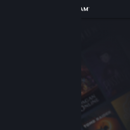
Accedi
Negozio
Comunità
Informazioni
Assistenza
Cambia la lingua
Ottieni l'app mobile di Steam
Visualizza il sito web per desktop