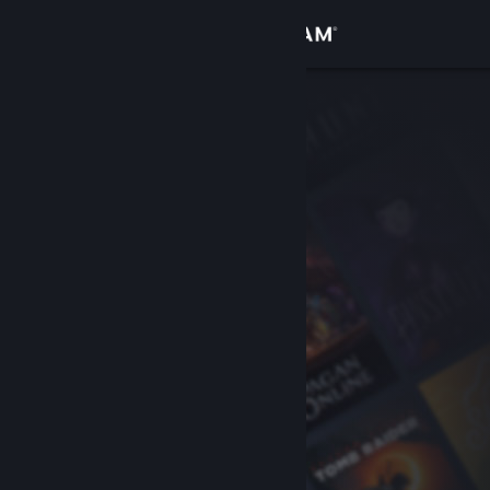
Accedi
Negozio
Comunità
Informazioni
Assistenza
Cambia la lingua
Ottieni l'app mobile di Steam
Visualizza il sito web per desktop