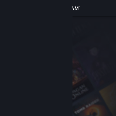
Accedi
Negozio
Comunità
Informazioni
Assistenza
Cambia la lingua
Ottieni l'app mobile di Steam
Visualizza il sito web per desktop