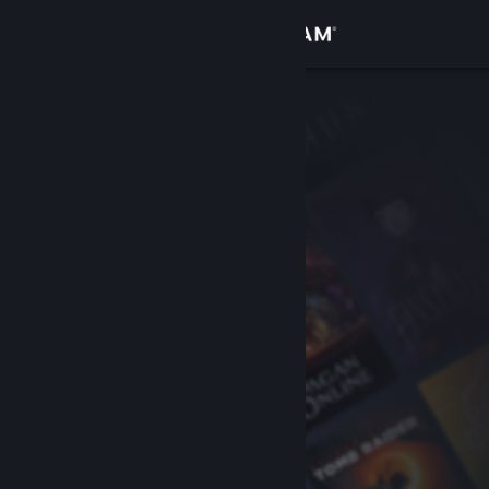
Accedi
Negozio
Comunità
Informazioni
Assistenza
Cambia la lingua
Ottieni l'app mobile di Steam
Visualizza il sito web per desktop