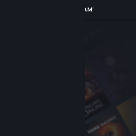
Accedi
Negozio
Comunità
Informazioni
Assistenza
Cambia la lingua
Ottieni l'app mobile di Steam
Visualizza il sito web per desktop