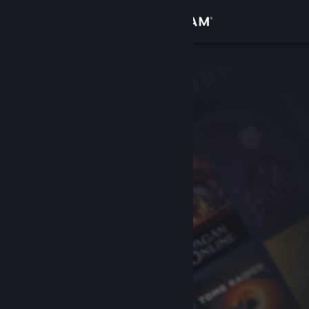
Accedi
Negozio
Comunità
Informazioni
Assistenza
Cambia la lingua
Ottieni l'app mobile di Steam
Visualizza il sito web per desktop