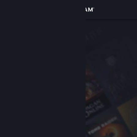
Accedi
Negozio
Comunità
Informazioni
Assistenza
Cambia la lingua
Ottieni l'app mobile di Steam
Visualizza il sito web per desktop