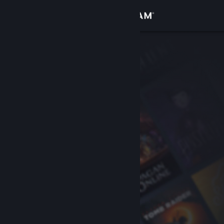
Accedi
Negozio
Comunità
Informazioni
Assistenza
Cambia la lingua
Ottieni l'app mobile di Steam
Visualizza il sito web per desktop