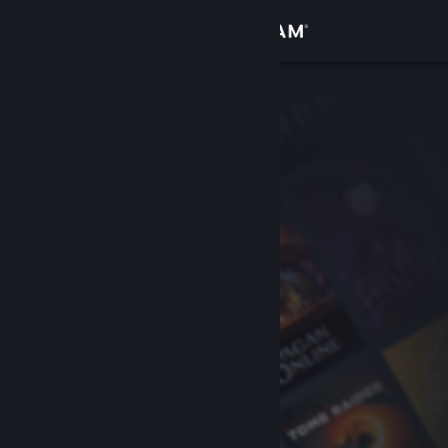
Accedi
Negozio
Comunità
Informazioni
Assistenza
Cambia la lingua
Ottieni l'app mobile di Steam
Visualizza il sito web per desktop