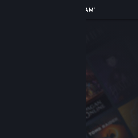
Accedi
Negozio
Comunità
Informazioni
Assistenza
Cambia la lingua
Ottieni l'app mobile di Steam
Visualizza il sito web per desktop