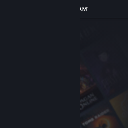
Accedi
Negozio
Comunità
Informazioni
Assistenza
Cambia la lingua
Ottieni l'app mobile di Steam
Visualizza il sito web per desktop