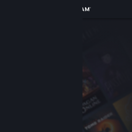
Accedi
Negozio
Comunità
Informazioni
Assistenza
Cambia la lingua
Ottieni l'app mobile di Steam
Visualizza il sito web per desktop