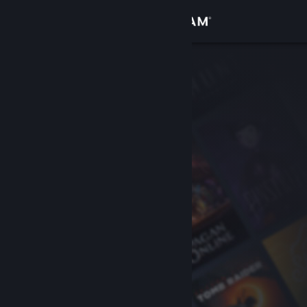
Accedi
Negozio
Comunità
Informazioni
Assistenza
Cambia la lingua
Ottieni l'app mobile di Steam
Visualizza il sito web per desktop