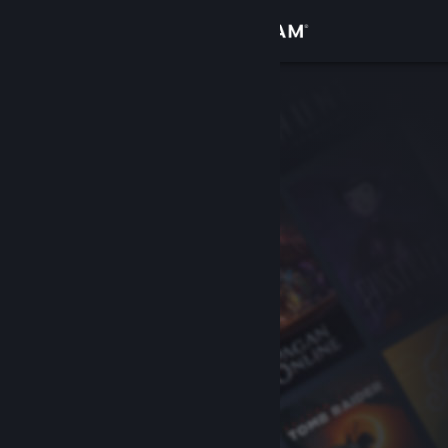
Accedi
Negozio
Comunità
Informazioni
Assistenza
Cambia la lingua
Ottieni l'app mobile di Steam
Visualizza il sito web per desktop