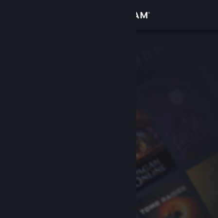
Accedi
Negozio
Comunità
Informazioni
Assistenza
Cambia la lingua
Ottieni l'app mobile di Steam
Visualizza il sito web per desktop