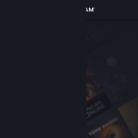
Accedi
Negozio
Comunità
Informazioni
Assistenza
Cambia la lingua
Ottieni l'app mobile di Steam
Visualizza il sito web per desktop