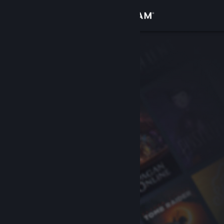
Accedi
Negozio
Comunità
Informazioni
Assistenza
Cambia la lingua
Ottieni l'app mobile di Steam
Visualizza il sito web per desktop