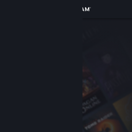
Accedi
Negozio
Comunità
Informazioni
Assistenza
Cambia la lingua
Ottieni l'app mobile di Steam
Visualizza il sito web per desktop