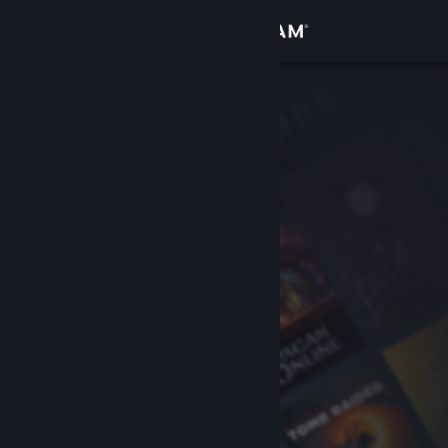
Accedi
Negozio
Comunità
Informazioni
Assistenza
Cambia la lingua
Ottieni l'app mobile di Steam
Visualizza il sito web per desktop