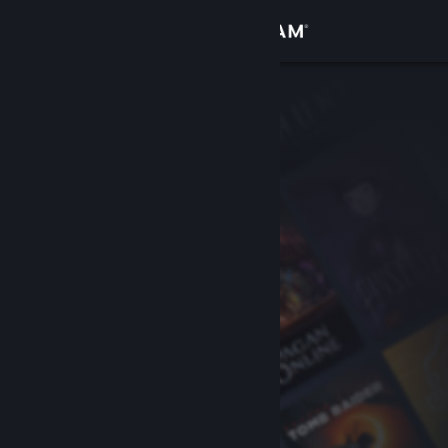
Accedi
Negozio
Comunità
Informazioni
Assistenza
Cambia la lingua
Ottieni l'app mobile di Steam
Visualizza il sito web per desktop