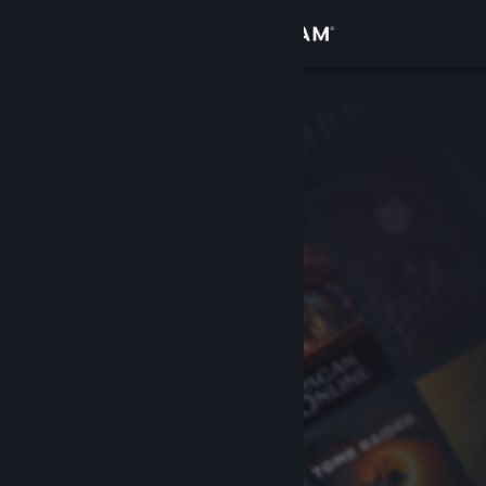
Accedi
Negozio
Comunità
Informazioni
Assistenza
Cambia la lingua
Ottieni l'app mobile di Steam
Visualizza il sito web per desktop