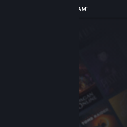
Accedi
Negozio
Comunità
Informazioni
Assistenza
Cambia la lingua
Ottieni l'app mobile di Steam
Visualizza il sito web per desktop