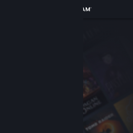
Accedi
Negozio
Comunità
Informazioni
Assistenza
Cambia la lingua
Ottieni l'app mobile di Steam
Visualizza il sito web per desktop