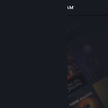
Accedi
Negozio
Comunità
Informazioni
Assistenza
Cambia la lingua
Ottieni l'app mobile di Steam
Visualizza il sito web per desktop