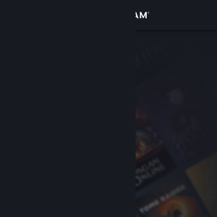
Accedi
Negozio
Comunità
Informazioni
Assistenza
Cambia la lingua
Ottieni l'app mobile di Steam
Visualizza il sito web per desktop